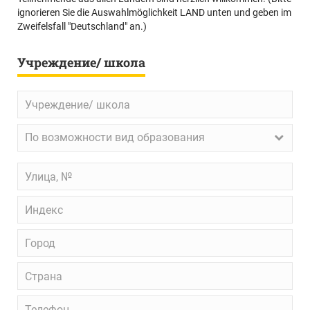
ignorieren Sie die Auswahlmöglichkeit LAND unten und geben im
Zweifelsfall "Deutschland" an.)
Учреждение/ школа
Учреждение/
школа
По
По возможности вид образования
возможности
вид
Улица,
образования
№
Индекс
Город
Страна
Телефон