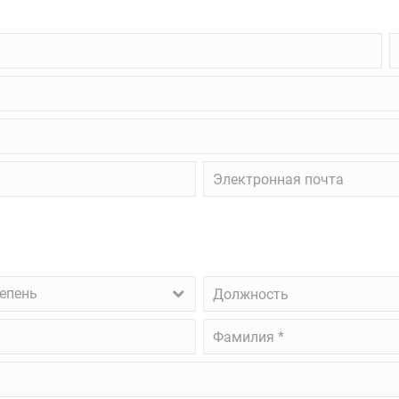
П
в
в
о
Электронная
почта
Должность
тепень
Фамилия
*