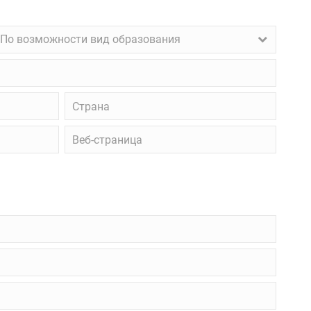
о
По возможности вид образования
озможности
ид
бразования
Страна
Веб-
страница