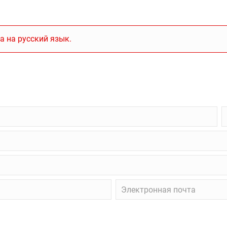
а на русский язык.
П
в
в
о
Электронная
почта