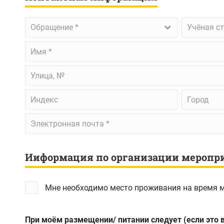
Обращение
*
Учёная
Обращение *
Учёная с
степень
Имя
*
Улица,
№
Индекс
Город
Электронная
почта
*
Ииформация по организации меропр
Мне необходимо место проживания на время 
При моём размещении/ питании следует (если это