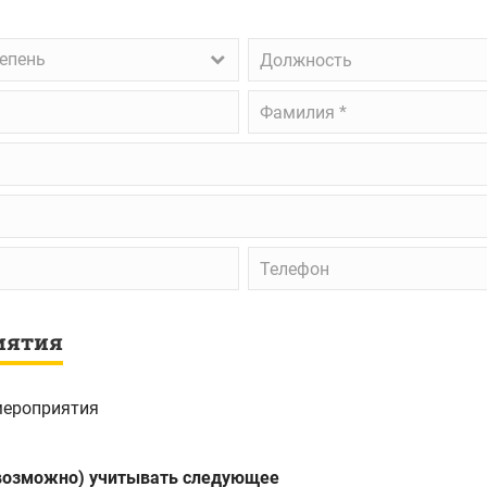
Должность
тепень
Фамилия
*
Телефон
иятия
мероприятия
 возможно) учитывать следующее