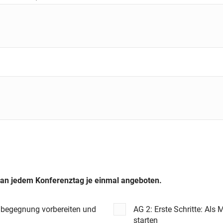
Bitte wählen Sie ZWEI Arbeitsgruppen aus. Sie werden an jedem Konferenztag je einmal angeboten.
hbegegnung vorbereiten und
AG 2: Erste Schritte: Als
starten