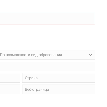
о
По возможности вид образования
озможности
ид
бразования
Страна
Веб-
страница