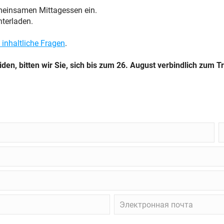
meinsamen Mittagessen ein.
nterladen.
 inhaltliche Fragen
.
n, bitten wir Sie, sich bis zum 26. August verbindlich zum 
П
в
в
о
Электронная
почта