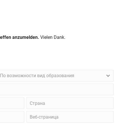
Treffen anzumelden.
Vielen Dank.
о
По возможности вид образования
озможности
ид
бразования
Страна
Веб-
страница