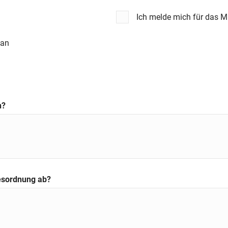
Ich melde mich für das 
 an
n?
gesordnung ab?