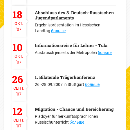
18
Abschluss des 3. Deutsch-Russischen
Jugendparlaments
ОКТ.
Ergebnispräsentation im Hessischen
'07
Landtag
больше
10
Informationsreise für Lehrer - Tula
Austausch jenseits der Metropolen
больше
ОКТ.
'07
26
1. Bilaterale Trägerkonferenz
26.-28.09.2007 in Stuttgart
больше
СЕНТ.
'07
12
Migration - Chance und Bereicherung
Plädoyer für herkunftssprachlichen
СЕНТ.
Russischunterricht
больше
'07