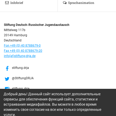
Infobrief
Sprachanimation
Stiftung Deutsch-Russischer Jugendaustausch
Mittelweg 117b
20149 Hamburg
Deutschland
Fon +49 (0) 40 8788679-0
Fax +49 (0) 40 8788679-20
info(at)stiftung-drja.de
stiftung.drja
@StiftungDRJA
stiftung_drja
Добрый день! Данный сайт использует дополнительные
сервисы для обеспечения функций сайта, статистики и
Stiftung DRJA
встраивания медиафайлов. Вы можете в любое время
изменить свое согласие на все или только определенные
услуги.