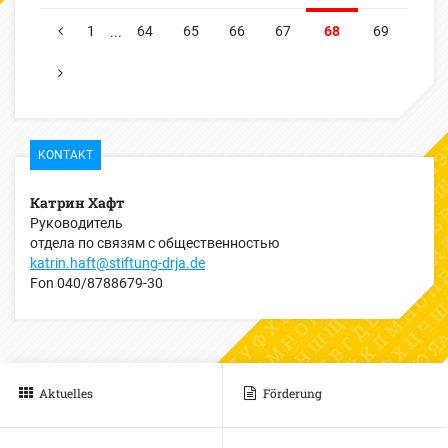
1
64
65
66
67
68
69
...
ПРЕДЫДУЩИЕ
СЛЕДУЮЩИЕ
KONTAKT
Катрин Хафт
Руководитель
отдела по связям с общественностью
katrin.haft@stiftung-drja.de
Fon
040/8788679-30
Aktuelles
Förderung