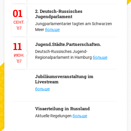
01
2. Deutsch-Russisches
Jugendparlament
СЕНТ.
Jungparlamentarier tagten am Schwarzen
'07
Meer
больше
11
Jugend.Städte.Partnerschaften.
Deutsch-Russisches Jugend-
ИЮН.
Regionalparlament in Hamburg
больше
'07
Jubiläumsveranstaltung im
Livestream
больше
Visaerteilung in Russland
Aktuelle Regelungen
больше