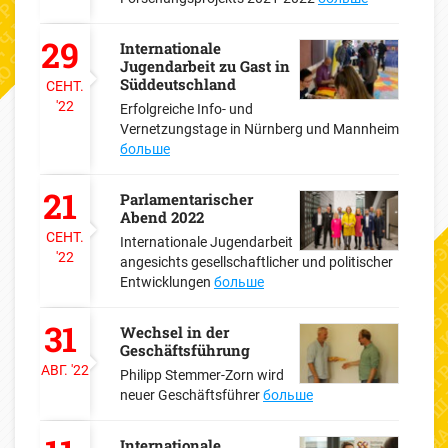
29
Internationale
Jugendarbeit zu Gast in
Süddeutschland
СЕНТ.
'22
Erfolgreiche Info- und
Vernetzungstage in Nürnberg und Mannheim
больше
21
Parlamentarischer
Abend 2022
СЕНТ.
Internationale Jugendarbeit
'22
angesichts gesellschaftlicher und politischer
Entwicklungen
больше
31
Wechsel in der
Geschäftsführung
АВГ.
'22
Philipp Stemmer-Zorn wird
neuer Geschäftsführer
больше
Internationale