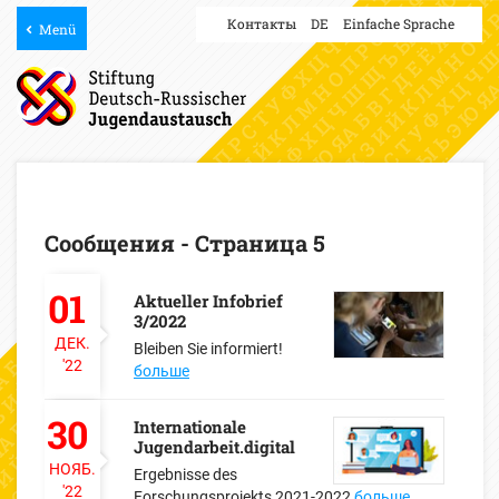
Контакты
DE
Einfache Sprache
Menü
Сообщения - Страница 5
01
Aktueller Infobrief
3/2022
ДЕК.
Bleiben Sie informiert!
'22
больше
30
Internationale
Jugendarbeit.digital
НОЯБ.
Ergebnisse des
'22
Forschungsprojekts 2021-2022
больше