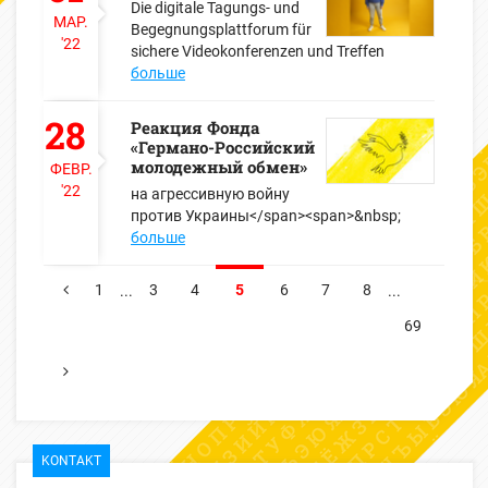
Die digitale Tagungs- und
МАР.
Begegnungsplattforum für
'22
sichere Videokonferenzen und Treffen
больше
28
Реакция Фонда
«Германо-Российский
молодежный обмен»
ФЕВР.
'22
на агрессивную войну
против Украины</span><span>&nbsp;
больше
1
3
4
5
6
7
8
...
...
ПРЕДЫДУЩИЕ
69
СЛЕДУЮЩИЕ
KONTAKT