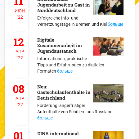
11
Jugendarbeit zu Gast in
Norddeutschland
ИЮН.
'22
Erfolgreiche Info- und
Vernetzungstage in Bremen und Kiel
больше
12
Digitale
Zusammenarbeit im
Jugendaustausch
АПР.
'22
Informationen, praktische
Tipps und Erfahrungen zu digitalen
Formaten
больше
08
Neu:
Gastschulaufenthalte in
Deutschland
АПР.
'22
Förderung längerfristiger
Aufenthalte von Schülern aus Russland
больше
01
DINA.international