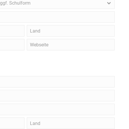
gf.
ggf. Schulform
chulform
Land
Webseite
Land