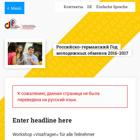
Контакты
DE
Einfache Sprache
Menü
Российско-германский Год
молодежных обменов 2016-2017
К сожалению, данная страница не была
переведена на русский язык.
Enter headline here
Workshop «Visafragen» für alle Teilnehmer