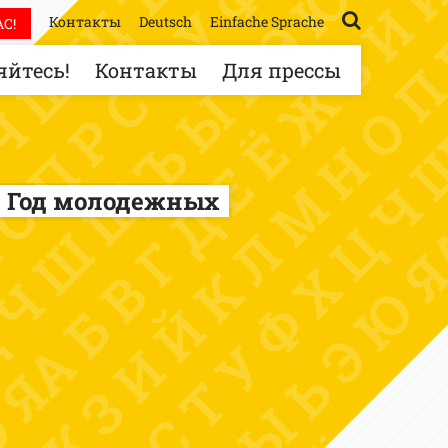
Контакты
Deutsch
Einfache Sprache
С!
йтесь!
Контакты
Для прессы
 Год молодежных