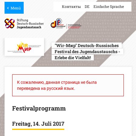
Контакты
DE
Einfache Sprache
Menü
"Wir-Мир" Deutsch-Russisches
Festival des Jugendaustauschs -
Erlebe die Vielfalt!
К сожалению, данная страница не была
переведена на русский язык.
Festivalprogramm
Freitag, 14. Juli 2017