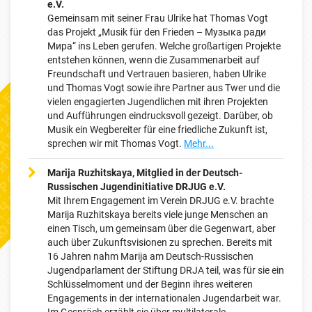
e.V.
Gemeinsam mit seiner Frau Ulrike hat Thomas Vogt
das Projekt „Musik für den Frieden – Музыка ради
Mира“ ins Leben gerufen. Welche großartigen Projekte
entstehen können, wenn die Zusammenarbeit auf
Freundschaft und Vertrauen basieren, haben Ulrike
und Thomas Vogt sowie ihre Partner aus Twer und die
vielen engagierten Jugendlichen mit ihren Projekten
und Aufführungen eindrucksvoll gezeigt. Darüber, ob
Musik ein Wegbereiter für eine friedliche Zukunft ist,
sprechen wir mit Thomas Vogt.
Mehr...
Marija Ruzhitskaya, Mitglied in der Deutsch-
Russischen Jugendinitiative DRJUG e.V.
Mit Ihrem Engagement im Verein DRJUG e.V. brachte
Marija Ruzhitskaya bereits viele junge Menschen an
einen Tisch, um gemeinsam über die Gegenwart, aber
auch über Zukunftsvisionen zu sprechen. Bereits mit
16 Jahren nahm Marija am Deutsch-Russischen
Jugendparlament der Stiftung DRJA teil, was für sie ein
Schlüsselmoment und der Beginn ihres weiteren
Engagements in der internationalen Jugendarbeit war.
Im Gespräch erzählt sie über multilaterale