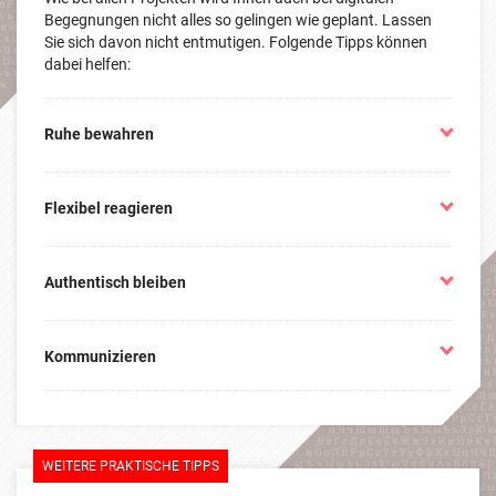
Begegnungen nicht alles so gelingen wie geplant. Lassen
Sie sich davon nicht entmutigen. Folgende Tipps können
dabei helfen:
Ruhe bewahren
Niemandem ist geholfen, wenn Sie selbst in Hektik
Flexibel reagieren
oder Panik verfallen, sollte etwas nicht so
funktionieren wie geplant. Atmen Sie tief durch und
nehmen die Herausforderung an. Vielleicht entsteht
Da Sie alle wissen, welche Verantwortlichkeiten wer
ja sogar etwas Spannendes?
Authentisch bleiben
hat und was das gemeinsame Ziel ist, haben Sie in
herausfordernden Situationen eine gute Grundlage
für Ideen, wie Sie reagieren können. Stimmen Sie ggf.
Niemand erwartet, dass Sie perfekt sind und alles
per Chat oder Messenger spontane Änderungen ab.
Kommunizieren
können – auch die Teilnehmenden nicht. Setzen Sie
sich nicht unnötig unter Druck.
Passiert etwas Unerwartetes, sollten Sie
kommunizieren was geschieht und warum. Solange
die Teilnehmenden wissen, was los ist, fühlen sie sich
WEITERE PRAKTISCHE TIPPS
aufgehoben.