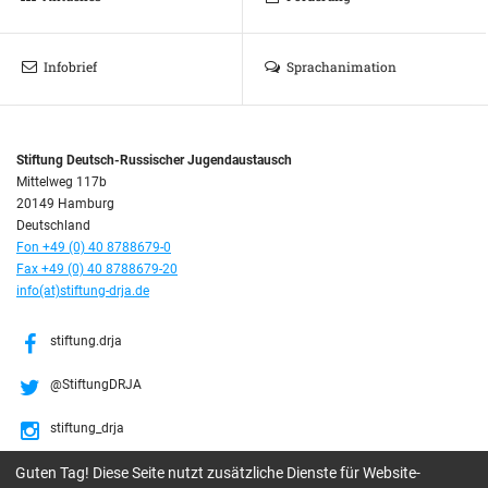
Infobrief
Sprachanimation
Stiftung Deutsch-Russischer Jugendaustausch
Mittelweg 117b
20149 Hamburg
Deutschland
Fon +49 (0) 40 8788679-0
Fax +49 (0) 40 8788679-20
info(at)stiftung-drja.de
stiftung.drja
@StiftungDRJA
stiftung_drja
Guten Tag! Diese Seite nutzt zusätzliche Dienste für Website-
Stiftung DRJA