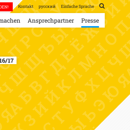
Kontakt
русский
Einfache Sprache
DEN!
machen
Ansprechpartner
Presse
16/17