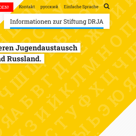
Kontakt
русский
Einfache Sprache
DEN!
Informationen zur Stiftung DRJA
ieren Jugendaustausch
d Russland.