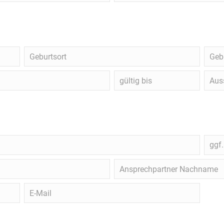
Geburtsort
Gebu
gültig
Ausst
bis
Behö
ggf.
ggf
Schu
Ansprechpartner
Nachname
E-
Mail