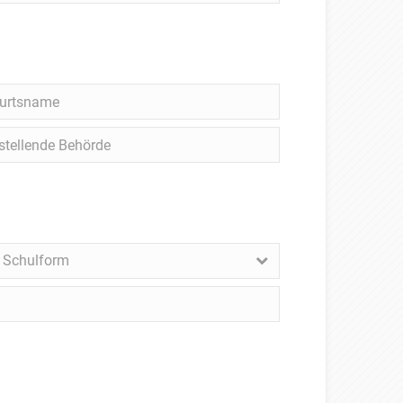
rtsname
ellende
rde
. Schulform
lform