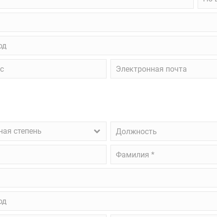
возм
вид
обра
д
Электронная
почта
ая
Должность
ная степень
ень
Фамилия
*
д