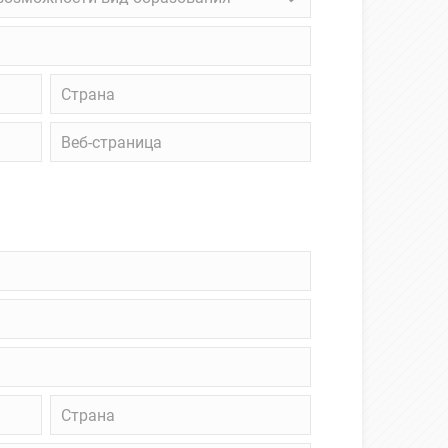
ожности
зования
Страна
Веб-
страница
Страна