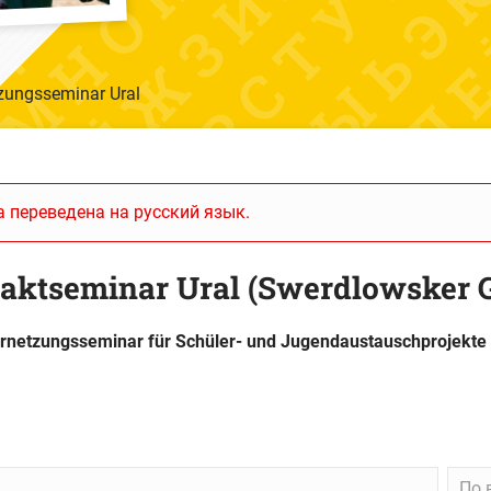
zungsseminar Ural
 переведена на русский язык.
aktseminar Ural (Swerdlowsker G
Vernetzungsseminar für Schüler- und Jugendaustauschprojekte
По
По 