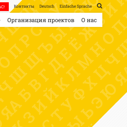
Контакты
Deutsch
Einfache Sprache
С!
е
Организация проектов
О нас