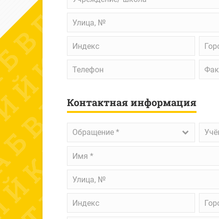
школа
Улица,
№
Индекс
Горо
Телефон
Факс
Контактная информация
Обращение
*
Учён
Обращение *
Учё
степ
Имя
*
Улица,
№
Индекс
Горо