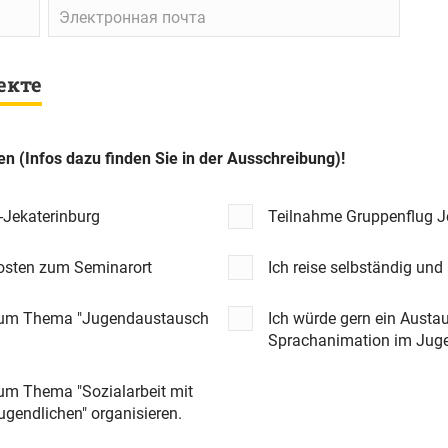
фамилия
Электронная
почта
екте
en (Infos dazu finden Sie in der Ausschreibung)!
-Jekaterinburg
Teilnahme Gruppenflug J
Kosten zum Seminarort
Ich reise selbständig und
 zum Thema "Jugendaustausch
Ich würde gern ein Aust
Sprachanimation im Juge
zum Thema "Sozialarbeit mit
ugendlichen" organisieren.