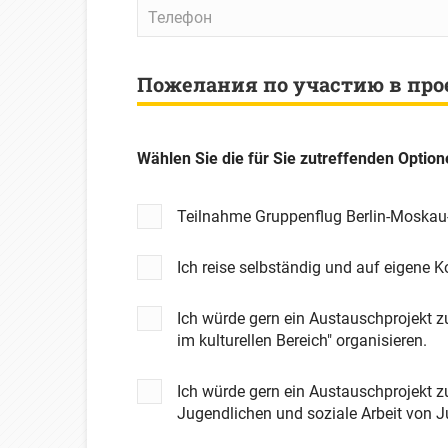
имя
Телефон
Пожелания по участию в про
Wählen Sie die für Sie zutreffenden Option
Teilnahme Gruppenflug Berlin-Moskau
Ich reise selbständig und auf eigene 
Ich würde gern ein Austauschprojekt
im kulturellen Bereich" organisieren.
Ich würde gern ein Austauschprojekt 
Jugendlichen und soziale Arbeit von J