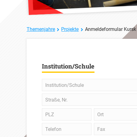
Themenjahre
Projekte
Anmeldeformular Kursk
Institution/Schule
Institution/Schule
Straße,
Nr.
PLZ
Ort
Telefon
Fax