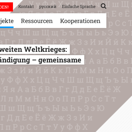
Kontakt
русский
Einfache Sprache
DEN!
jekte
Ressourcen
Kooperationen
weiten Weltkrieges:
ändigung – gemeinsame