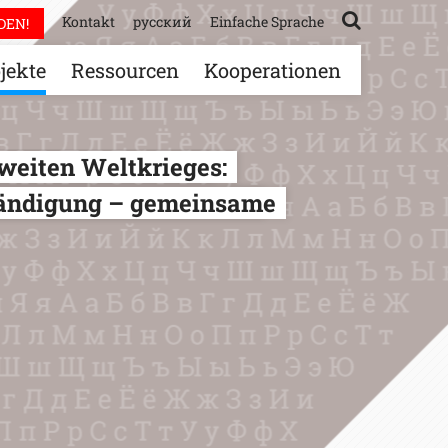
Kontakt
русский
Einfache Sprache
DEN!
jekte
Ressourcen
Kooperationen
weiten Weltkrieges:
ändigung – gemeinsame