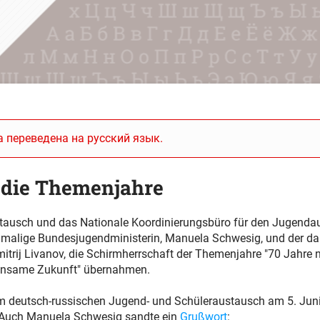
 переведена на русский язык.
 die Themenjahre
tausch und das Nationale Koordinierungsbüro für den Jugenda
amalige Bundesjugendministerin, Manuela Schwesig, und der dam
itrij Livanov, die Schirmherrschaft der Themenjahre "70 Jahre 
insame Zukunft" übernahmen.
m deutsch-russischen Jugend- und Schüleraustausch am 5. Juni
 Auch Manuela Schwesig sandte ein
Grußwort
: