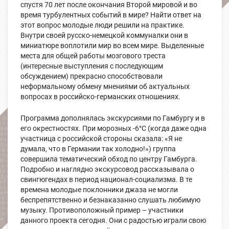
спустя 70 лет после окончания Второй мировой и во
время турбулентных событий в мире? Найти ответ на
этот вопрос молодые люди решили на практике.
Внутри своей русско-немецкой коммуналки они в
миниатюре воплотили мир во всем мире. Выделенные
места для общей работы мозгового треста
(интересные выступления с последующим
обсуждением) прекрасно способствовали
неформальному обмену мнениями об актуальных
вопросах в российско-германских отношениях.
Программа дополнялась экскурсиями по Гамбургу и в
его окрестностях. При морозных -6°C (когда даже одна
участница с российской стороны сказала: «Я не
думала, что в Германии так холодно!») группа
совершила тематический обход по центру Гамбурга.
Подробно и наглядно экскурсовод рассказывала о
свингюгендах в период национал-социализма. В те
времена молодые поклонники джаза не могли
беспрепятственно и безнаказанно слушать любимую
музыку. Противоположный пример – участники
данного проекта сегодня. Они с радостью играли свою