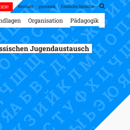
Kontakt
русский
Einfache Sprache
DEN!
ndlagen
Organisation
Pädagogik
ussischen Jugendaustausch