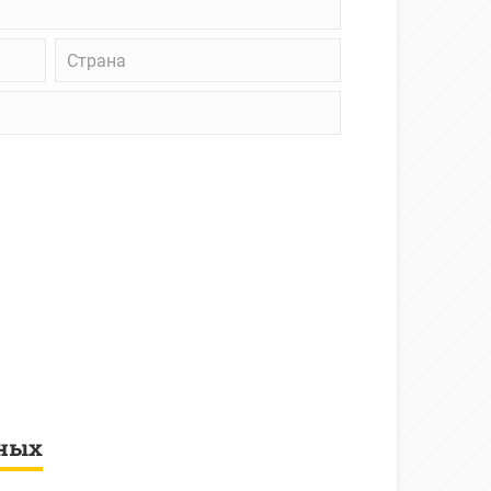
Страна
нных