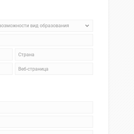
возможности вид образования
ожности
зования
Страна
Веб-
страница