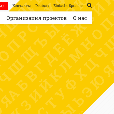
Контакты
Deutsch
Einfache Sprache
С!
е
Организация проектов
О нас