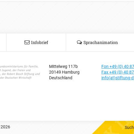
Infobrief
Sprachanimation
Mittelweg 117b
Fon +49 (0) 40 8
20149 Hamburg
Fax +49 (0) 40 8
Deutschland
info(at)stiftung-d
 2026
Such