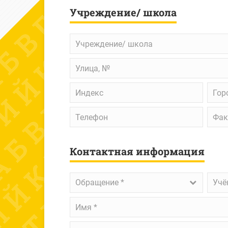
Учреждение/ школа
Учреждение/
школа
Улица,
№
Индекс
Горо
Телефон
Факс
Контактная информация
Обращение
*
Учён
Обращение *
Учё
степ
Имя
*
Улица,