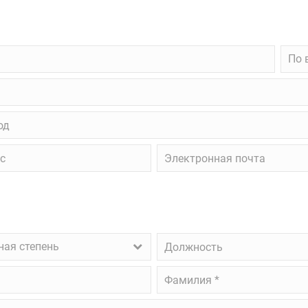
По
По 
возм
вид
обра
д
Электронная
почта
ая
Должность
ная степень
ень
Фамилия
*