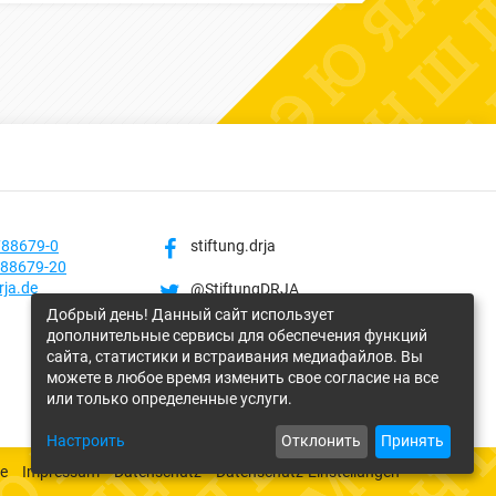
788679-0
stiftung.drja
788679-20
rja.de
@StiftungDRJA
Добрый день! Данный сайт использует
stiftung_drja
дополнительные сервисы для обеспечения функций
сайта, статистики и встраивания медиафайлов. Вы
Stiftung DRJA
можете в любое время изменить свое согласие на все
или только определенные услуги.
Настроить
Отклонить
Принять
e
Impressum
Datenschutz
Datenschutz-Einstellungen