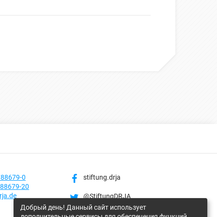
788679-0
stiftung.drja
788679-20
rja.de
@StiftungDRJA
Добрый день! Данный сайт использует
stiftung_drja
дополнительные сервисы для обеспечения функций