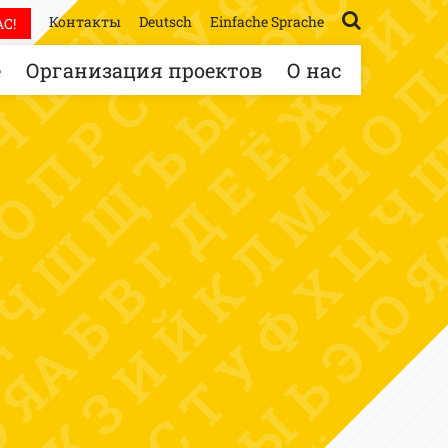
Контакты
Deutsch
Einfache Sprache
С!
е
Организация проектов
О нас