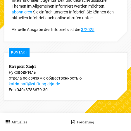
Internationalen Jugendarbeit und deutsch-russische
Themen im Allgemeinen informiert werden möchten,
abonnieren
Sie einfach unseren Infobrief. Sie können den
aktuellen Infobrief auch online abrufen unter:
Aktuelle Ausgabe des Infobriefs ist die
3/2025
.
KONTAKT
Катрин Хафт
Руководитель
отдела по связям с общественностью
katrin.haft@stiftung-drja.de
Fon
040/8788679-30
Aktuelles
Förderung