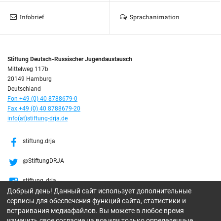
Infobrief
Sprachanimation
Stiftung Deutsch-Russischer Jugendaustausch
Mittelweg 117b
20149 Hamburg
Deutschland
Fon +49 (0) 40 8788679-0
Fax +49 (0) 40 8788679-20
info(at)stiftung-drja.de
stiftung.drja
@StiftungDRJA
stiftung_drja
Добрый день! Данный сайт использует дополнительные
сервисы для обеспечения функций сайта, статистики и
Stiftung DRJA
встраивания медиафайлов. Вы можете в любое время
изменить свое согласие на все или только определенные