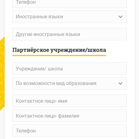
Иностранные
Иностранные языки
языки
Другие
иностранные
языки
Партнёрское учреждение/школа
Учреждение/
школа
По
По возможности вид образования
возможности
вид
Контактное
образования
лицо-
имя
Контактное
лицо-
фамилия
Телефон