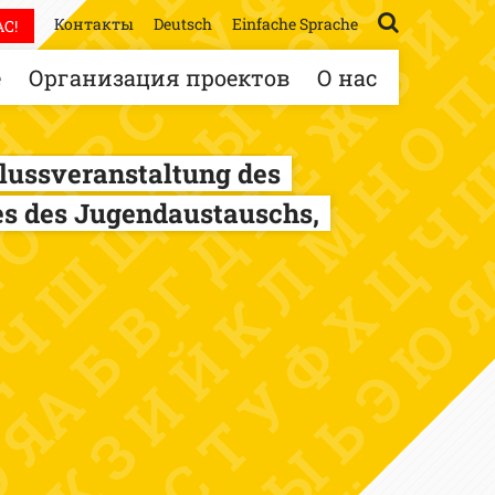
Контакты
Deutsch
Einfache Sprache
С!
е
Организация проектов
О нас
lussveranstaltung des
es des Jugendaustauschs,