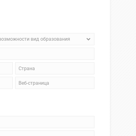
возможности вид образования
ожности
зования
Страна
Веб-
страница