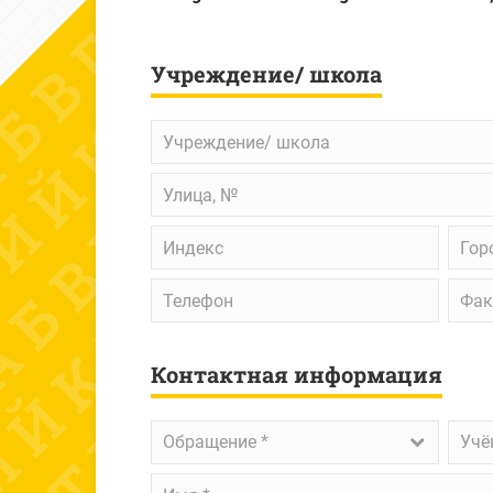
Учреждение/ школа
Учреждение/
школа
Улица,
№
Индекс
Горо
Телефон
Факс
Контактная информация
Обращение
*
Учён
Обращение *
Учё
степ
Имя
*