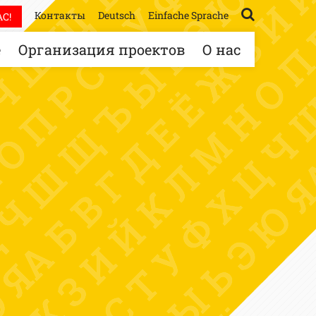
Контакты
Deutsch
Einfache Sprache
С!
е
Организация проектов
О нас