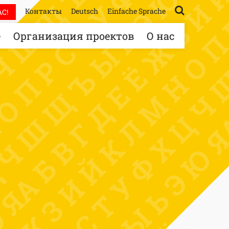
Контакты
Deutsch
Einfache Sprache
С!
е
Организация проектов
О нас