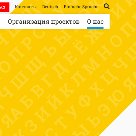
Контакты
Deutsch
Einfache Sprache
С!
е
Организация проектов
О нас