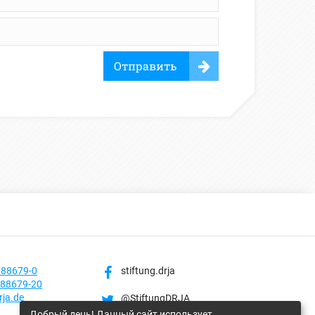
Отправить
788679-0
stiftung.drja
788679-20
rja.de
@StiftungDRJA
Добрый день! Данный сайт использует