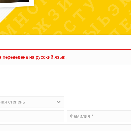
 переведена на русский язык.
ая
ная степень
ень
Фамилия
*