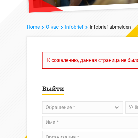
Home
О нас
Infobrief
Infobrief abmelden
К сожалению, данная страница не была
Выйти
Обращение
*
Учён
Обращение *
Учё
степ
Имя
*
Организация
*