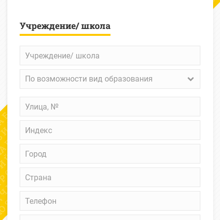
Учреждение/ школа
Учреждение/
школа
По
По возможности вид образования
возможности
вид
Улица,
образования
№
Индекс
Город
Страна
Телефон
Факс