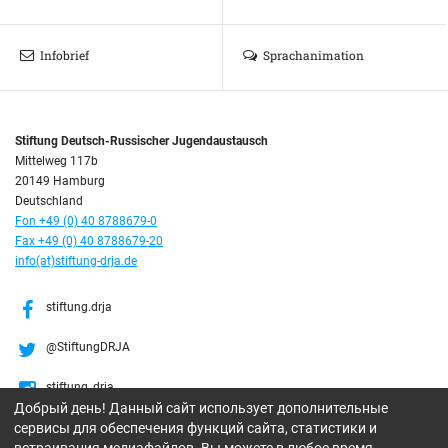
Infobrief
Sprachanimation
Stiftung Deutsch-Russischer Jugendaustausch
Mittelweg 117b
20149 Hamburg
Deutschland
Fon +49 (0) 40 8788679-0
Fax +49 (0) 40 8788679-20
info(at)stiftung-drja.de
stiftung.drja
@StiftungDRJA
stiftung_drja
Добрый день! Данный сайт использует дополнительные
сервисы для обеспечения функций сайта, статистики и
Stiftung DRJA
встраивания медиафайлов. Вы можете в любое время