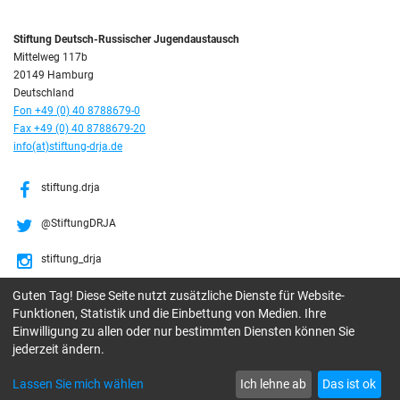
Stiftung Deutsch-Russischer Jugendaustausch
Mittelweg 117b
20149 Hamburg
Deutschland
Fon +49 (0) 40 8788679-0
Fax +49 (0) 40 8788679-20
info(at)stiftung-drja.de
stiftung.drja
@StiftungDRJA
stiftung_drja
Guten Tag! Diese Seite nutzt zusätzliche Dienste für Website-
Stiftung DRJA
Funktionen, Statistik und die Einbettung von Medien. Ihre
Einwilligung zu allen oder nur bestimmten Diensten können Sie
jederzeit ändern.
© Stiftung Deutsch-Russischer Jugendaustausch gGmbH, 2026
Lassen Sie mich wählen
Ich lehne ab
Das ist ok
Suche
Impressum
Datenschutz
Datenschutz-Einstellungen