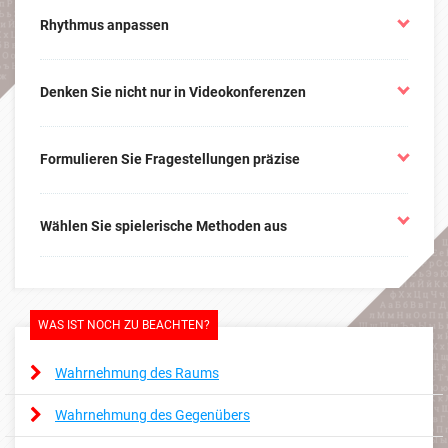
Eine einfache Übertragung von offline-Konzepten ins
Rhythmus anpassen
Digitale funktioniert nicht, hier müssen Sie neu
denken. Besinnen Sie sich auf Ihr Ziel und überlegen
gemeinsam mit Ihrem Partner, wie Sie dieses Ziel
Planen Sie Ihre Projekte abwechslungsreich. Die
interessant online umsetzen.
Denken Sie nicht nur in Videokonferenzen
einzelnen Einheiten sollten nicht länger als 15
Minuten dauern, dann folgt der nächste Abschnitt.
Wichtig ist, dass sich diese Abschnitte durch
Auch digitale Projekte müssen (und sollten) nicht zu
Wechsel der sprechenden Personen, unterschiedliche
Formulieren Sie Fragestellungen präzise
100% aus Videokonferenzen bestehen. Offline-
Methoden, unterschiedliche Sozialformen u.ä.
Phasen zur Recherche, Abstimmung in Kleingruppen
voneinander unterscheiden.
(auch über Chat), Erstellung eigener Inhalte u.v.a.m.
Digital sind Rückfragen häufig schwieriger und mit
gehören zum Projekt. Online und offline-Phasen
Wählen Sie spielerische Methoden aus
einer höheren Hemmschwelle verbunden. Denken Sie
sollten einander abwechseln.
also genau über Fragestellungen und Arbeitsaufträge
nach, geben Sie Hilfestellungen und bieten einen
Gamification ist nicht zu unterschätzen – wenn
Kanal für Fragen an.
internationales Lernen auch noch Spaß macht, haben
Sie bessere Chancen, dass es nachhaltig ist.
WAS IST NOCH ZU BEACHTEN?
Wahrnehmung des Raums
Wahrnehmung des Gegenübers