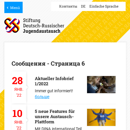
Контакты
DE
Einfache Sprache
Menü
Сообщения - Страница 6
28
Aktueller Infobrief
1/2022
ЯНВ.
Immer gut informiert!
'22
больше
10
5 neue Features für
unsere Austausch-
Plattform
ЯНВ.
'22
Mit DINA.international Teil