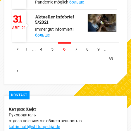
Pandemie möglich
больше
31
Aktueller Infobrief
5/2021
АВГ.
'21
Immer gut informiert!
больше
1
4
5
6
7
8
9
...
...
ПРЕДЫДУЩИЕ
69
СЛЕДУЮЩИЕ
KONTAKT
Катрин Хафт
Руководитель
отдела по связям с общественностью
katrin.haft@stiftung-drja.de