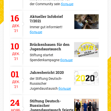
der Community sein
больше
16
Aktueller Infobrief
7/2021
ДЕК.
Immer gut informiert!
'21
больше
10
Brückenbauen für den
Jugendaustausch
ДЕК.
Stiftung startet
'21
Spendenkampagne
больше
01
Jahresbericht 2020
der Stiftung Deutsch-
ДЕК.
Russischer
'21
Jugendaustausch
больше
24
Stiftung Deutsch-
Russischer
Jugendaustausch feierte
НОЯБ.