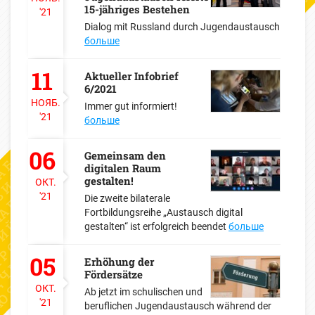
15-jähriges Bestehen
'21
Dialog mit Russland durch Jugendaustausch
больше
11
Aktueller Infobrief
6/2021
НОЯБ.
Immer gut informiert!
'21
больше
06
Gemeinsam den
digitalen Raum
gestalten!
ОКТ.
'21
Die zweite bilaterale
Fortbildungsreihe „Austausch digital
gestalten“ ist erfolgreich beendet
больше
05
Erhöhung der
Fördersätze
ОКТ.
Ab jetzt im schulischen und
'21
beruflichen Jugendaustausch während der