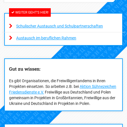
treffen sich aber in der Regel nicht, da sie jeweils zur
gleichen Zeit im Ausland sind. Dafür lernen sie bei
obligatorischen Seminaren während des Dienstes weitere
WEITER GEHT'S HIER!
Freiwillige aus anderen Ländern kennen.
Schulischer Austausch und Schulpartnerschaften
Austausch im beruflichen Rahmen
Gut zu wissen:
Es gibt Organisationen, die Freiwilligentandems in ihren
Projekten einsetzen. So arbeiten z.B. bei
Aktion Sühnezeichen
Friedensdienste e.V.
Freiwillige aus Deutschland und Polen
gemeinsam in Projekten in Großbritannien, Freiwillige aus der
Ukraine und Deutschland in Projekten in Polen.