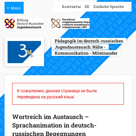
Контакты
DE
Einfache Sprache
Menü
Pädagogik im deutsch-russischen
Jugendaustausch:
Nähe -
Kommunikation - Miteinander
К сожалению, данная страница не была
переведена на русский язык.
Wortreich im Austausch –
Sprachanimation in deutsch-
russischen Begegnungen