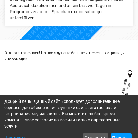
Austausch dazukommen und an ein bis zwei Tagen im
Programmverlauf mit Sprachanimationsübungen
unterstützen.
Этот этап закончен! Но вас ждут еще больше интересных страниц и
информации!
Добрый день! Данный сайт использует дополнительные
сервисы для обеспечения функций сайта, статистики и
встраивания медиафайлов. Вы можете в любое время
изменить свое согласие на все или только определенные
услуги.
© Stiftung Deutsch-Russischer Jugendaustausch gGmbH, 2026