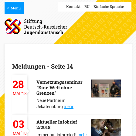
Kontakt
RU
Einfache Sprache
Menü
Meldungen - Seite 14
28
Vernetzungsseminar
"Eine Welt ohne
Grenzen"
MAI
'18
Neue Partner in
Jekaterinburg
mehr
03
Aktueller Infobrief
2/2018
MAI
'18
Immer gut informiert!
mehr