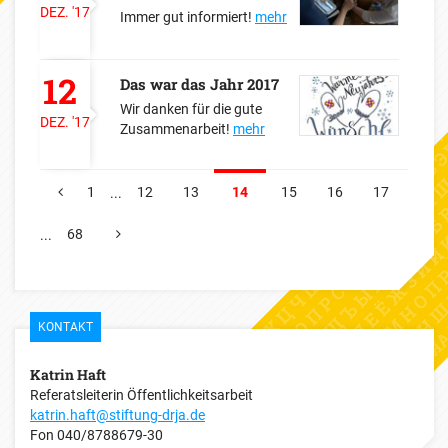
DEZ.
'17
Immer gut informiert!
mehr
12
Das war das Jahr 2017
Wir danken für die gute
DEZ.
'17
Zusammenarbeit!
mehr
1
12
13
14
15
16
17
...
VORHERIGE
68
...
NÄCHSTE
KONTAKT
Katrin Haft
Referatsleiterin Öffentlichkeitsarbeit
katrin.haft@stiftung-drja.de
Fon
040/8788679-30