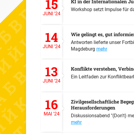
15
KI in der Internationalen J
Workshop setzt Impulse für d
JUNI
'24
14
Wie gelingt es, gut informie
Antworten lieferte unser Fort
JUNI
'24
Magdeburg
mehr
13
Konflikte verstehen, Verbi
Ein Leitfaden zur Konfliktbea
JUNI
'24
16
Zivilgesellschaftliche Beg
Herausforderungen
MAI
'24
Diskussionsabend "(Don't) me
mehr