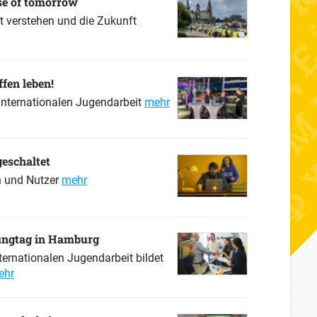
pse of tomorrow
 verstehen und die Zukunft
fen leben!
Internationalen Jugendarbeit
mehr
geschaltet
n und Nutzer
mehr
ungtag in Hamburg
ternationalen Jugendarbeit bildet
ehr