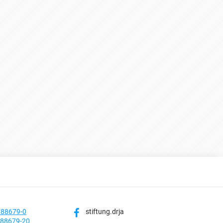
788679-0
stiftung.drja
788679-20