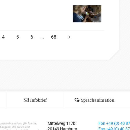
4
5
6
68
...
NÄCHSTE
Infobrief
Sprachanimation
Mittelweg 117b
Fon +49 (0) 40 8
20149 Hamburg
Fax +49 (0) 40 8