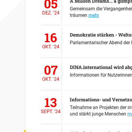
05
A Million Dreams... a glim
Gemeinsam die Vergangenheit
DEZ.
'24
träumen
mehr
16
Demokratie stärken - Weltof
Parlamentarischer Abend der 
OKT.
'24
07
DINA.international wird ab
Informationen für Nutzerinne
OKT.
'24
13
Informations- und Vernetz
Teilnahme an Projekten der in
SEPT.
'24
und stärkt junge Menschen
m