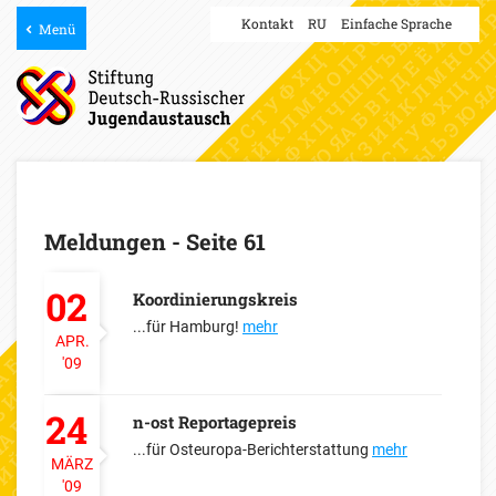
Kontakt
RU
Einfache Sprache
Menü
Meldungen - Seite 61
02
Koordinierungskreis
...für Hamburg!
mehr
APR.
'09
24
n-ost Reportagepreis
...für Osteuropa-Berichterstattung
mehr
MÄRZ
'09