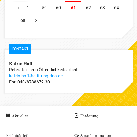
1
59
60
61
62
63
64
...
VORHERIGE
68
...
NÄCHSTE
KONTAKT
Katrin Haft
Referatsleiterin Öffentlichkeitsarbeit
katrin.haft@stiftung-drja.de
Fon
040/8788679-30
Aktuelles
Förderung
Infobrief
Sprachanimation