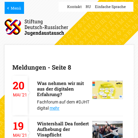
Kontakt
RU
Einfache Sprache
Menü
Meldungen - Seite 8
20
Was nehmen wir mit
aus der digitalen
Erfahrung?
MAI
'21
Fachforum auf dem #DJHT
digital
mehr
19
Wintershall Dea fordert
Aufhebung der
Visapflicht
MAI
'21