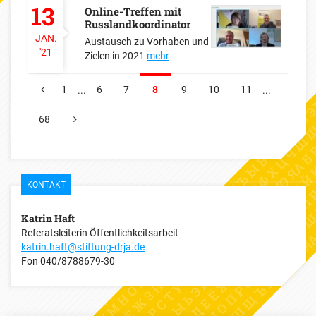
13
Online-Treffen mit
Russlandkoordinator
JAN.
Austausch zu Vorhaben und
'21
Zielen in 2021
mehr
1
6
7
8
9
10
11
...
...
VORHERIGE
68
NÄCHSTE
KONTAKT
Katrin Haft
Referatsleiterin Öffentlichkeitsarbeit
katrin.haft@stiftung-drja.de
Fon
040/8788679-30