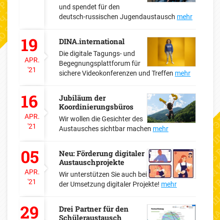
und spendet für den
deutsch-russischen Jugendaustausch
mehr
19
DINA.international
Die digitale Tagungs- und
APR.
Begegnungsplattforum für
'21
sichere Videokonferenzen und Treffen
mehr
16
Jubiläum der
Koordinierungsbüros
APR.
Wir wollen die Gesichter des
'21
Austausches sichtbar machen
mehr
05
Neu: Förderung digitaler
Austauschprojekte
APR.
Wir unterstützen Sie auch bei
'21
der Umsetzung digitaler Projekte!
mehr
29
Drei Partner für den
Schüleraustausch