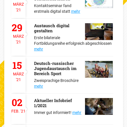
MÄRZ
Kontaktseminar fand
'21
erstmals digital statt
mehr
29
Austausch digital
gestalten
MÄRZ
Erste bilaterale
'21
Fortbildungsreihe erfolgreich abgeschlossen
mehr
15
Deutsch-russischer
Jugendaustausch im
Bereich Sport
MÄRZ
'21
Zweisprachige Broschüre
mehr
02
Aktueller Infobrief
1/2021
FEB.
'21
Immer gut informiert!
mehr